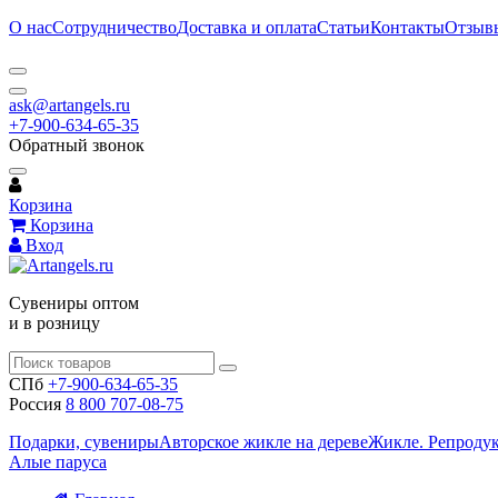
О нас
Сотрудничество
Доставка и оплата
Статьи
Контакты
Отзыв
ask@artangels.ru
+7-900-634-65-35
Обратный звонок
Корзина
Корзина
Вход
Сувениры оптом
и в розницу
СПб
+7-900-634-65-35
Россия
8 800 707-08-75
Подарки, сувениры
Авторское жикле на дереве
Жикле. Репроду
Алые паруса