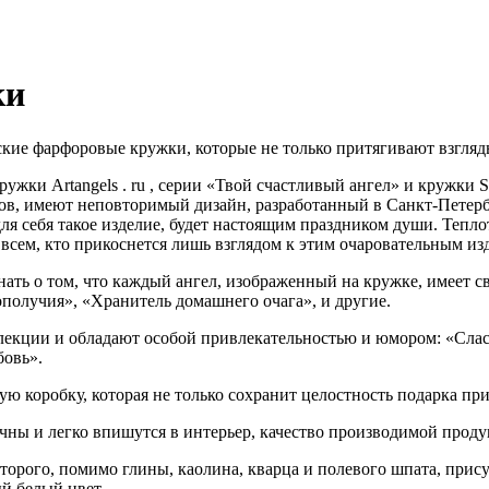
ки
ские фарфоровые кружки, которые не только притягивают взгляд
 Artangels . ru , серии «Твой счастливый ангел» и кружки S
ов, имеют неповторимый дизайн, разработанный в Санкт-Петербу
ля себя такое изделие, будет настоящим праздником души. Тепло
всем, кто прикоснется лишь взглядом к этим очаровательным из
знать о том, что каждый ангел, изображенный на кружке, имеет с
ополучия», «Хранитель домашнего очага», и другие
.
оллекции и обладают особой привлекательностью и юмором: «Сла
бовь».
 коробку, которая не только сохранит целостность подарка при
 и легко впишутся в интерьер, качество производимой проду
о, помимо глины, каолина, кварца и полевого шпата, присутст
й белый цвет.