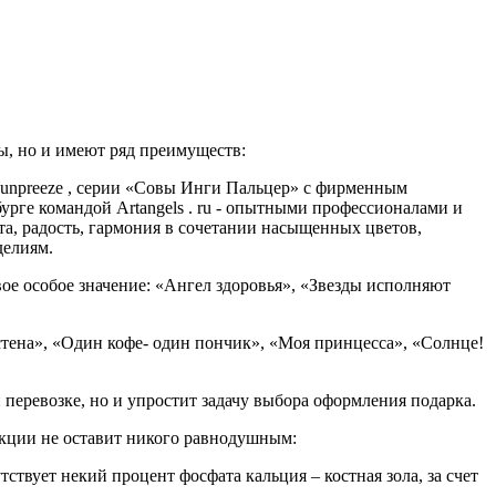
ы, но и имеют ряд преимуществ:
unpreeze , серии «Совы Инги Пальцер» с фирменным
рге командой Artangels . ru - опытными профессионалами и
та, радость, гармония в сочетании насыщенных цветов,
делиям.
вое особое значение:
«Ангел здоровья», «Звезды исполняют
стена», «Один кофе- один пончик», «Моя принцесса», «Солнце!
 перевозке, но и упростит задачу выбора оформления подарка.
кции не оставит никого равнодушным:
вует некий процент фосфата кальция – костная зола, за счет