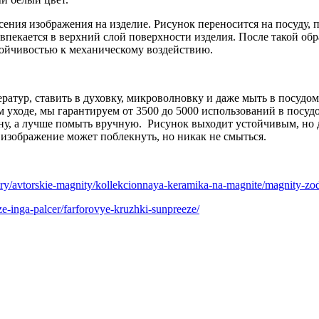
 изображения на изделие. Рисунок переносится на посуду, пос
 впекается в верхний слой поверхности изделия. После такой об
ойчивостью к механическому воздействию.
ратур, ставить в духовку, микроволновку и даже мыть в посудо
уходе, мы гарантируем от 3500 до 5000 использований в посуд
ину, а лучше помыть вручную. Рисунок выходит устойчивым, но
изображение может поблекнуть, но никак не смыться.
eniry/avtorskie-magnity/kollekcionnaya-keramika-na-magnite/magnity-zo
eze-inga-palcer/farforovye-kruzhki-sunpreeze/