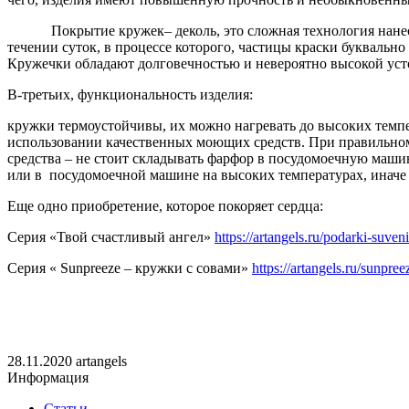
Покрытие кружек– деколь, это сложная технология нанесения
течении суток, в процессе которого, частицы краски буквально
Кружечки обладают долговечностью и невероятно высокой уст
В-третьих, функциональность изделия:
кружки термоустойчивы, их
можно нагревать до высоких темпе
использовании качественных моющих средств. При правильном 
средства – не стоит складывать фарфор в посудомоечную маш
или в посудомоечной машине на высоких температурах, иначе 
Еще одно приобретение, которое покоряет сердца:
Серия «Твой счастливый ангел»
https://artangels.ru/podarki-suv
Серия « Sunpreeze – кружки с совами»
https://artangels.ru/sunpre
28.11.2020
artangels
Информация
Статьи