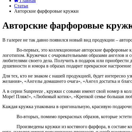
Главная
Статьи
Авторские фарфоровые кружки
Авторские фарфоровые круж
В галерее не так давно появился новый вид продукции – автор
Во-первых, это коллекционные авторские фарфоровые кружки
логотипом. Кружечки с очаровательными образами ангелов и с
любителями своего дела. Получить в подарок или приобрести д
душевности и юмора в образах подарит прекрасное настроение 
Для тех, кто не знаком с нашей продукцией, будет интересно у
желания», «Ангелы домашнего очага», «Ангел достатка и благ
А в серии Sunpreeze , кружки с совами имеют свой номер в к
Море! Пляж!», «Любимый котик», «Крепкой семье большая лю
Каждая кружка упакована в оригинальную, красивую подарочную
Во-вторых, помимо прекрасных образов, которые эстетичны
Произведены кружки из костяного фарфора, в составе которог
чего, изделия имеют повышенную прочность и необыкновенны