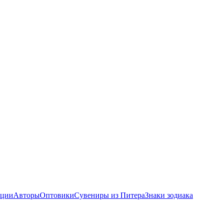
ции
Авторы
Оптовики
Сувениры из Питера
Знаки зодиака