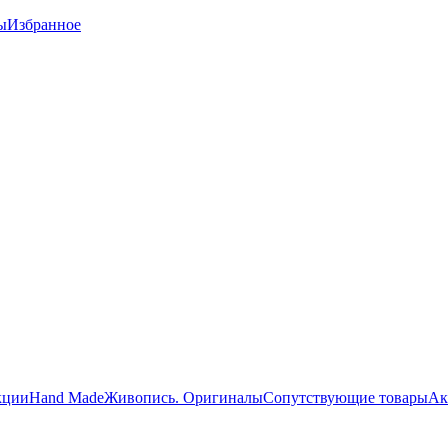
ы
Избранное
кции
Hand Made
Живопись. Оригиналы
Сопутствующие товары
Ак