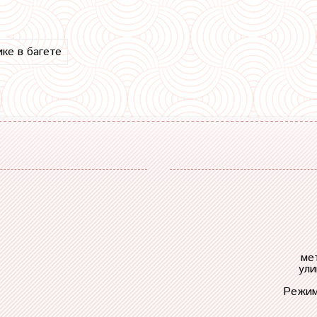
ике в багете
ме
ули
Режим