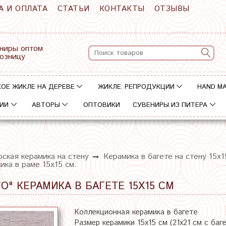
А И ОПЛАТА
СТАТЬИ
КОНТАКТЫ
ОТЗЫВЫ
ниры оптом
розницу
ОЕ ЖИКЛЕ НА ДЕРЕВЕ
ЖИКЛЕ. РЕПРОДУКЦИИ
HAND M
ИИ
АВТОРЫ
ОПТОВИКИ
СУВЕНИРЫ ИЗ ПИТЕРА
ская керамика на стену
Керамика в багете на стену 15х1
ика в раме 15х15 см.
" КЕРАМИКА В БАГЕТЕ 15Х15 СМ
Коллекционная керамика в багете
Размер керамики 15х15 см (21х21 см с баг